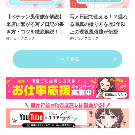
【ベテラン風俗嬢が解説】
写メ日記で使える！？盛れ
来店に繋がる写メ日記の書
る写真の撮り方を歴3年以
き方・コツを徹底解説！良
上の現役風俗嬢が伝授
稼げるテクニック
稼げるテクニック
くない例も紹介
すべて見る