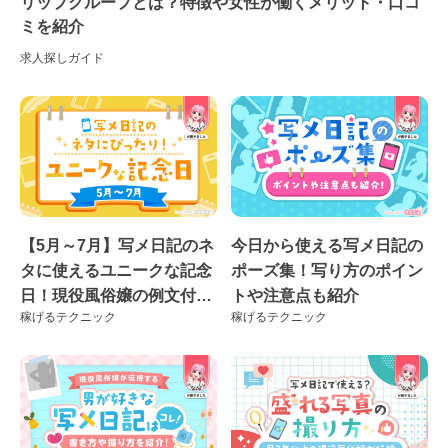
リップグループとは？特徴や女性が働くメリット・口コ
ミを紹介
求人探しガイド
【5月～7月】写メ日記のネ
今日から使える写メ日記の
タに使えるユニークな記念
ポーズ集！写り方のポイン
日！現役風俗嬢の例文付き
トや注意点も紹介
稼げるテクニック
稼げるテクニック
♪