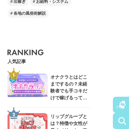
出稼ぎ
お給料・システム
各地の風俗街解説
人気記事
オナクラとはどこ
までするの？未経
験者でも手コキだ
けで稼げるって本
当？【現役風俗嬢
が監修】
リップグループと
は？特徴や女性が