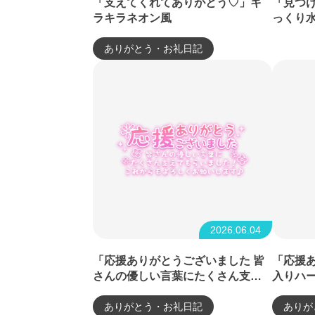
「支えてくれてありがとう♡」キ
「見つ
ラキラネオン風
っくり
ありがとう・お礼日記
2026.06.04
「応援ありがとうございました 皆
「応援
さんの優しい言葉にたくさん支え
入りハ
てもらいました！これからもよろ
しくお願いします♪」長文・手書き
ありがとう・お礼日記
ありが