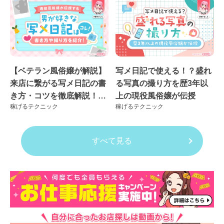
【ベテラン風俗嬢が解説】
写メ日記で使える！？盛れ
来店に繋がる写メ日記の書
る写真の撮り方を歴3年以
き方・コツを徹底解説！良
上の現役風俗嬢が伝授
稼げるテクニック
稼げるテクニック
くない例も紹介
すべて見る