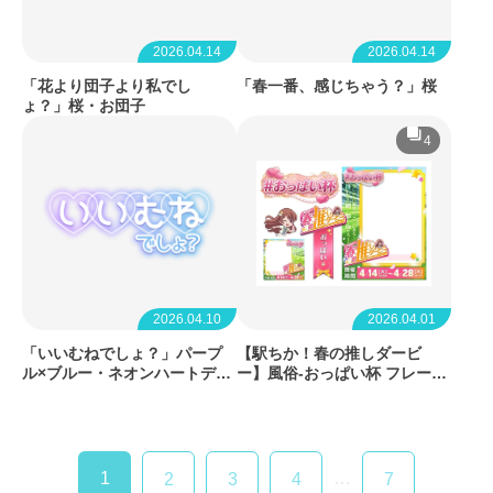
2026.04.14
2026.04.14
「花より団子より私でし
「春一番、感じちゃう？」桜
ょ？」桜・お団子
4
2026.04.10
2026.04.01
「いいむねでしょ？」パープ
【駅ちか！春の推しダービ
ル×ブルー・ネオンハートデザ
ー】風俗-おっぱい杯 フレーム
イン
&バッジセット
1
…
2
3
4
7