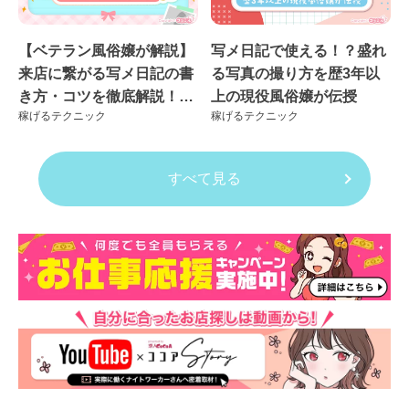
【ベテラン風俗嬢が解説】
写メ日記で使える！？盛れ
来店に繋がる写メ日記の書
る写真の撮り方を歴3年以
き方・コツを徹底解説！良
上の現役風俗嬢が伝授
稼げるテクニック
稼げるテクニック
くない例も紹介
すべて見る