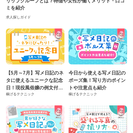
リップグループとは？特徴や女性が働くメリット・口コ
ミを紹介
求人探しガイド
【5月～7月】写メ日記のネ
今日から使える写メ日記の
タに使えるユニークな記念
ポーズ集！写り方のポイン
日！現役風俗嬢の例文付き
トや注意点も紹介
稼げるテクニック
稼げるテクニック
♪