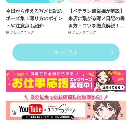
今日から使える写メ日記の
【ベテラン風俗嬢が解説】
ポーズ集！写り方のポイン
来店に繋がる写メ日記の書
トや注意点も紹介
き方・コツを徹底解説！良
稼げるテクニック
稼げるテクニック
くない例も紹介
すべて見る