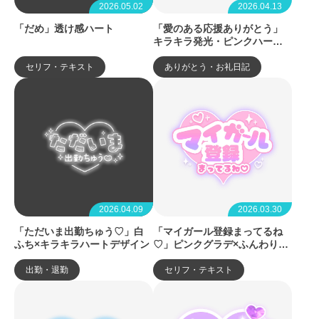
2026.05.02
2026.04.13
「だめ」透け感ハート
「愛のある応援ありがとう」
キラキラ発光・ピンクハート
デザイン
セリフ・テキスト
ありがとう・お礼日記
2026.04.09
2026.03.30
「ただいま出勤ちゅう♡」白
「マイガール登録まってるね
ふち×キラキラハートデザイン
♡」ピンクグラデ×ふんわりハ
ートデザイン
出勤・退勤
セリフ・テキスト