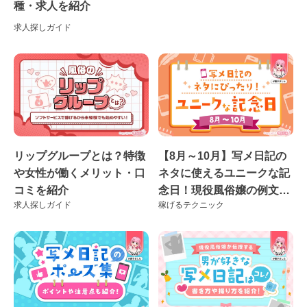
種・求人を紹介
求人探しガイド
リップグループとは？特徴
【8月～10月】写メ日記の
や女性が働くメリット・口
ネタに使えるユニークな記
コミを紹介
念日！現役風俗嬢の例文付
求人探しガイド
稼げるテクニック
き♪