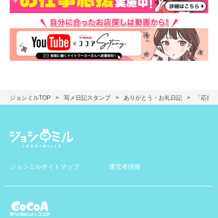
ジョシミルTOP
写メ日記スタンプ
ありがとう・お礼日記
「応援た
ジョシミルサイトマップ
運営者情報