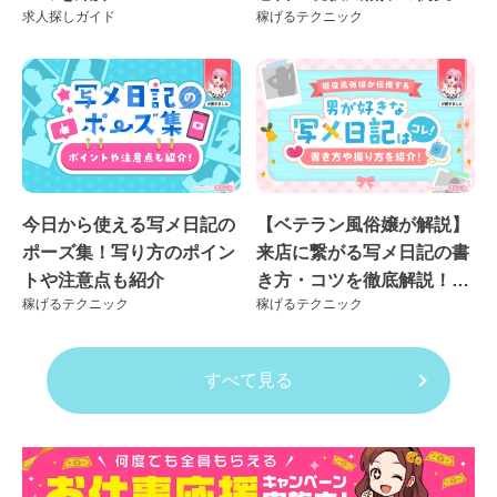
求人探しガイド
稼げるテクニック
き♪
今日から使える写メ日記の
【ベテラン風俗嬢が解説】
ポーズ集！写り方のポイン
来店に繋がる写メ日記の書
トや注意点も紹介
き方・コツを徹底解説！良
稼げるテクニック
稼げるテクニック
くない例も紹介
すべて見る