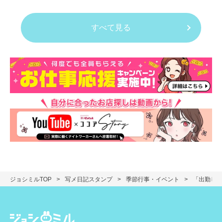
すべて見る
ジョシミルTOP
写メ日記スタンプ
季節行事・イベント
「出勤して