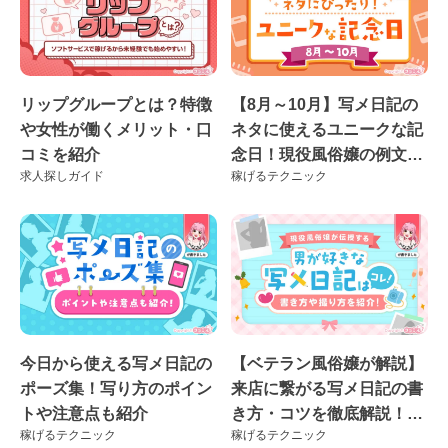
リップグループとは？特徴
【8月～10月】写メ日記の
や女性が働くメリット・口
ネタに使えるユニークな記
コミを紹介
念日！現役風俗嬢の例文付
求人探しガイド
稼げるテクニック
き♪
今日から使える写メ日記の
【ベテラン風俗嬢が解説】
ポーズ集！写り方のポイン
来店に繋がる写メ日記の書
トや注意点も紹介
き方・コツを徹底解説！良
稼げるテクニック
稼げるテクニック
くない例も紹介