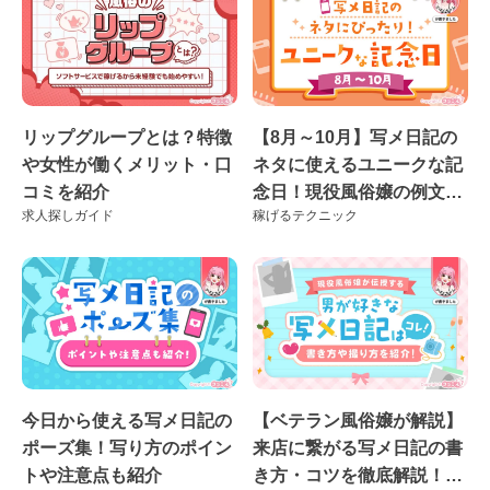
リップグループとは？特徴
【8月～10月】写メ日記の
や女性が働くメリット・口
ネタに使えるユニークな記
コミを紹介
念日！現役風俗嬢の例文付
求人探しガイド
稼げるテクニック
き♪
今日から使える写メ日記の
【ベテラン風俗嬢が解説】
ポーズ集！写り方のポイン
来店に繋がる写メ日記の書
トや注意点も紹介
き方・コツを徹底解説！良