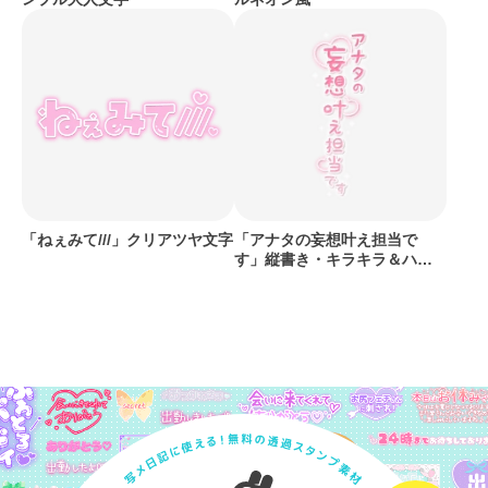
「ねぇみて///」クリアツヤ文字
「アナタの妄想叶え担当で
す」縦書き・キラキラ＆ハー
ト