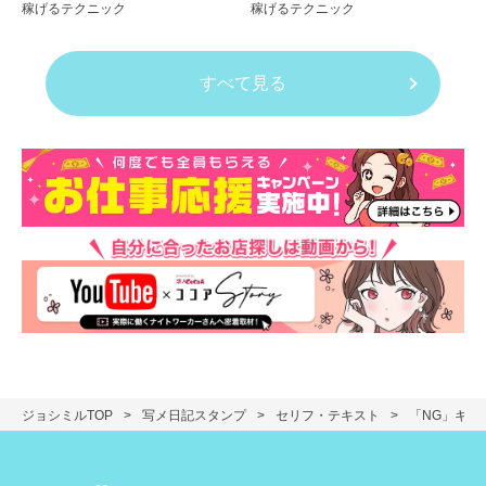
稼げるテクニック
稼げるテクニック
くない例も紹介
すべて見る
ジョシミルTOP
写メ日記スタンプ
セリフ・テキスト
「NG」キス