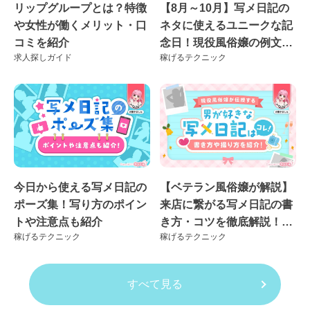
リップグループとは？特徴
【8月～10月】写メ日記の
や女性が働くメリット・口
ネタに使えるユニークな記
コミを紹介
念日！現役風俗嬢の例文付
求人探しガイド
稼げるテクニック
き♪
今日から使える写メ日記の
【ベテラン風俗嬢が解説】
ポーズ集！写り方のポイン
来店に繋がる写メ日記の書
トや注意点も紹介
き方・コツを徹底解説！良
稼げるテクニック
稼げるテクニック
くない例も紹介
すべて見る