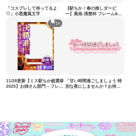
「コスプレして待ってるよ
【駅ちか！春の推しダービ
♡」小悪魔風文字
ー】風俗-清楚杯 フレーム&バ
ッジセット
14
11/28更新【ミス駅ちか総選挙
「甘い時間過ごしましょう 特
2025】お姉さん部門 – フレー
別な夜にしませんか？お待ち
ム&スタンプセット
してます」リボンとパールの
ガーリー風