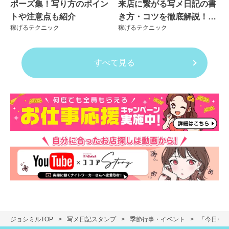
ポーズ集！写り方のポイン
来店に繋がる写メ日記の書
トや注意点も紹介
き方・コツを徹底解説！良
稼げるテクニック
稼げるテクニック
くない例も紹介
すべて見る
ジョシミルTOP
写メ日記スタンプ
季節行事・イベント
「今日も