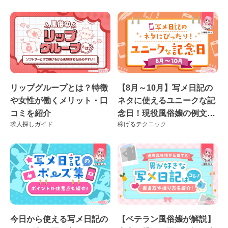
リップグループとは？特徴
【8月～10月】写メ日記の
や女性が働くメリット・口
ネタに使えるユニークな記
コミを紹介
念日！現役風俗嬢の例文付
求人探しガイド
稼げるテクニック
き♪
今日から使える写メ日記の
【ベテラン風俗嬢が解説】