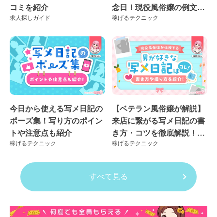
コミを紹介
念日！現役風俗嬢の例文付
求人探しガイド
稼げるテクニック
き♪
今日から使える写メ日記の
【ベテラン風俗嬢が解説】
ポーズ集！写り方のポイン
来店に繋がる写メ日記の書
トや注意点も紹介
き方・コツを徹底解説！良
稼げるテクニック
稼げるテクニック
くない例も紹介
すべて見る