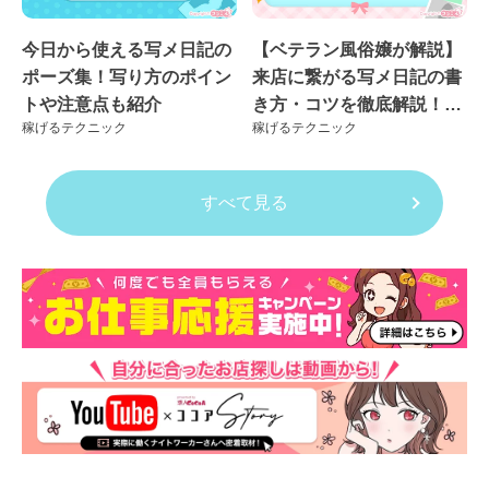
今日から使える写メ日記の
【ベテラン風俗嬢が解説】
ポーズ集！写り方のポイン
来店に繋がる写メ日記の書
トや注意点も紹介
き方・コツを徹底解説！良
稼げるテクニック
稼げるテクニック
くない例も紹介
すべて見る