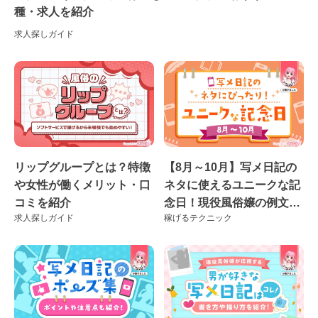
種・求人を紹介
求人探しガイド
リップグループとは？特徴
【8月～10月】写メ日記の
や女性が働くメリット・口
ネタに使えるユニークな記
コミを紹介
念日！現役風俗嬢の例文付
求人探しガイド
稼げるテクニック
き♪