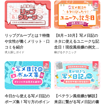
リップグループとは？特徴
【8月～10月】写メ日記の
や女性が働くメリット・口
ネタに使えるユニークな記
コミを紹介
念日！現役風俗嬢の例文付
求人探しガイド
稼げるテクニック
き♪
今日から使える写メ日記の
【ベテラン風俗嬢が解説】
ポーズ集！写り方のポイン
来店に繋がる写メ日記の書