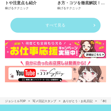
トや注意点も紹介
き方・コツを徹底解説！良
稼げるテクニック
稼げるテクニック
くない例も紹介
すべて見る
ジョシミルTOP
写メ日記スタンプ
ありがとう・お礼日記
「本指