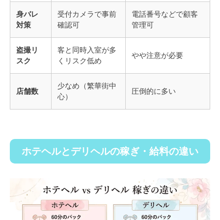
身バレ
受付カメラで事前
電話番号などで顧客
対策
確認可
管理可
盗撮リ
客と同時入室が多
やや注意が必要
スク
くリスク低め
少なめ（繁華街中
店舗数
圧倒的に多い
心）
ホテヘルとデリヘルの稼ぎ・給料の違い