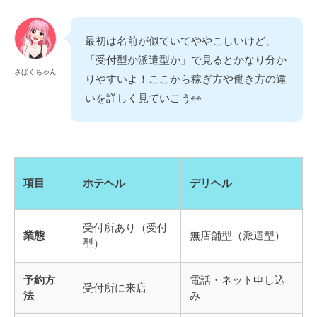
最初は名前が似ていてややこしいけど、
「受付型か派遣型か」で見るとかなり分か
さばくちゃん
りやすいよ！ここから稼ぎ方や働き方の違
いを詳しく見ていこう👀
項目
ホテヘル
デリヘル
受付所あり（受付
業態
無店舗型（派遣型）
型）
予約方
電話・ネット申し込
受付所に来店
法
み