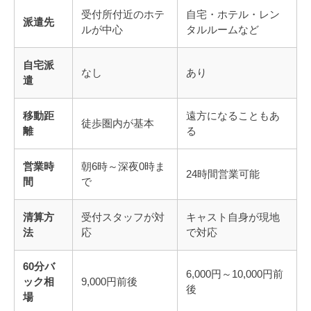
受付所付近のホテ
自宅・ホテル・レン
派遣先
ルが中心
タルルームなど
自宅派
なし
あり
遣
移動距
遠方になることもあ
徒歩圏内が基本
離
る
営業時
朝6時～深夜0時ま
24時間営業可能
間
で
清算方
受付スタッフが対
キャスト自身が現地
法
応
で対応
60分バ
6,000円～10,000円前
ック相
9,000円前後
後
場