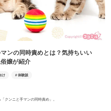
手マンの同時責めとは？気持ちいい
風俗嬢が紹介
向け
体験談
る「クンニと手マンの同時責め」。