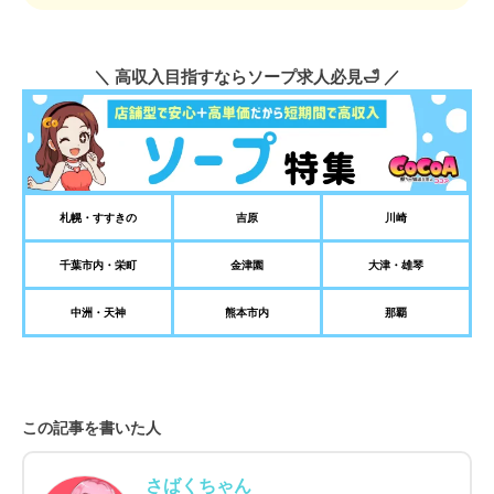
＼ 高収入目指すならソープ求人必見🛁 ／
札幌・すすきの
吉原
川崎
千葉市内・栄町
金津園
大津・雄琴
中洲・天神
熊本市内
那覇
この記事を書いた人
さばくちゃん