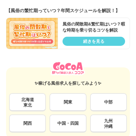
【風俗の繁忙期っていつ？年間スケジュールを解説！】
風俗の閑散期&繁忙期はいつ？暇
な時期を乗り切るコツを解説
続きを見る
✨稼げる風俗求人を探してみよう✨
北海道
関東
中部
東北
九州
関西
中国・四国
沖縄