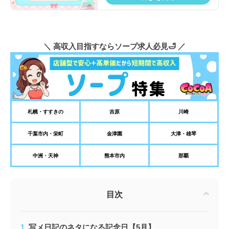
＼ 高収入目指すならソープ求人必見🛁 ／
札幌・すすきの
吉原
川崎
千葉市内・栄町
金津園
大津・雄琴
中洲・天神
熊本市内
那覇
目次
写メ日記のネタになる記念日【5月】