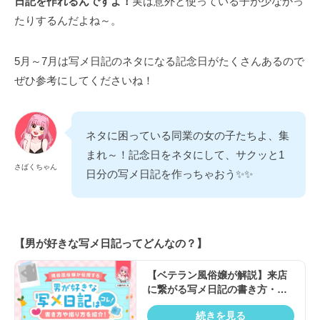
日記を作れるんですよ！
実は意外と使っている子が少なかっ
たりするんだよね～。
5月～7月は写メ日記のネタになる記念日がたくさんあるので
ぜひ参考にしてくださいね！
ネタに困っている同業の女の子たちよ、集
まれ～！記念日をネタにして、サクッと1
さばくちゃん
日分の写メ日記を作っちゃおう✨✨
【男が好きな写メ日記ってどんなの？】
【ベテラン風俗嬢が解説】来店
に繋がる写メ日記の書き方・コ
ツを徹底解説！良くない例も紹
続きを見る
介