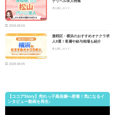
デリヘル求人特集
求人探しガイド
2026.06.03
激戦区・横浜のおすすめオナクラ求
人9選！客層や給与相場も紹介
求人探しガイド
2026.08.05
【ココアStory】売れっ子風俗嬢へ密着！気になるイ
ンタビュー動画を再生♪