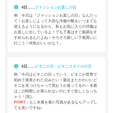
4日……
ファッションお直しの日
例「今日は『ファッションお直しの日』なんだっ
て！お直しによって大切な洋服や靴をいつまでも
使えるようになるから、私もお気に入りの洋服は
お直しに出しているよ！でも下着はすぐ新調をす
すめられるんだよね～そろそろ新しい下着買いに
行こう！何色がいいかな？」
5日……
ビキニの日・ビキニスタイルの日
例「今日はビキニの日っていう、ビキニが世界で
初めて発表された日みたい！最近またかわいいビ
キニを見つけちゃって買おうか迷ってるの～水着
はこの時期しか着られないのにすぐ欲しくなっち
ゃう！(笑)」
POINT：
もし水着を着た写真があるならアップし
ても良いですね♪