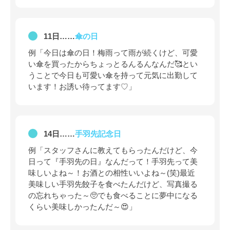
11日……
傘の日
例「今日は傘の日！梅雨って雨が続くけど、可愛
い傘を買ったからちょっとるんるんなんだ🥰とい
うことで今日も可愛い傘を持って元気に出勤して
います！お誘い待ってます♡」
14日……
手羽先記念日
例「スタッフさんに教えてもらったんだけど、今
日って『手羽先の日』なんだって！手羽先って美
味しいよね～！お酒との相性いいよね～(笑)最近
美味しい手羽先餃子を食べたんだけど、写真撮る
の忘れちゃった～🥺でも食べることに夢中になる
くらい美味しかったんだ～😍」