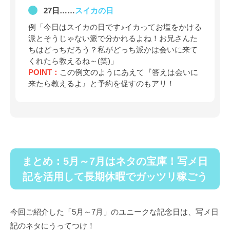
27日……
スイカの日
例「今日はスイカの日です♪イカってお塩をかける
派とそうじゃない派で分かれるよね！お兄さんた
ちはどっちだろう？私がどっち派かは会いに来て
くれたら教えるね～(笑)」
POINT：
この例文のようにあえて『答えは会いに
来たら教えるよ』と予約を促すのもアリ！
まとめ：5月～7月はネタの宝庫！写メ日
記を活用して長期休暇でガッツリ稼ごう
今回ご紹介した「5月～7月」のユニークな記念日は、写メ日
記のネタにうってつけ！