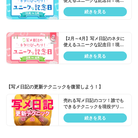
使えるユニークな記念日！現役
風俗嬢の例文付き♪
続きを見る
【2月～4月】写メ日記のネタに
使えるユニークな記念日！現役
風俗嬢の例文付き♪
続きを見る
【写メ日記の更新テクニックを復習しよう！】
売れる写メ日記のコツ！誰でも
できるテクニックを現役デリヘ
ル嬢が解説
続きを見る